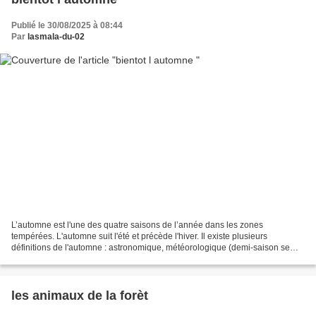
Publié le 30/08/2025 à 08:44
Par
lasmala-du-02
L’automne est l'une des quatre saisons de l’année dans les zones
tempérées. L'automne suit l'été et précède l'hiver. Il existe plusieurs
définitions de l'automne : astronomique, météorologique (demi-saison se
trouvant entre les saisons chaude et froide),...
les animaux de la forèt