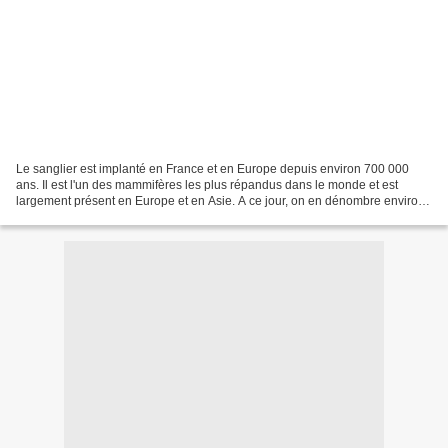
Le sanglier est implanté en France et en Europe depuis environ 700 000
ans. Il est l'un des mammifères les plus répandus dans le monde et est
largement présent en Europe et en Asie. A ce jour, on en dénombre environ
2,5 millions en France. Cette population...