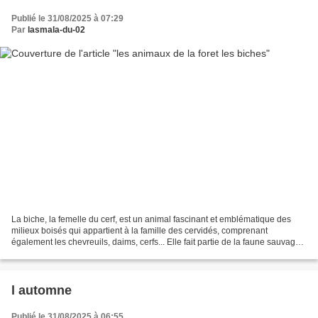
Publié le 31/08/2025 à 07:29
Par
lasmala-du-02
La biche, la femelle du cerf, est un animal fascinant et emblématique des
milieux boisés qui appartient à la famille des cervidés, comprenant
également les chevreuils, daims, cerfs... Elle fait partie de la faune sauvage
qui peuple nos forêts et prairies....
l automne
Publié le 31/08/2025 à 06:55