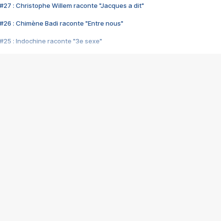
#27 : Christophe Willem raconte "Jacques a dit"
#26 : Chimène Badi raconte "Entre nous"
#25 : Indochine raconte "3e sexe"
#24 : Zaho raconte "C'est chelou"
#23 : Patrick Bruel raconte "Au café des délices"
#22 : Kyo raconte "Le chemin"
#21 : Nolwenn Leroy raconte "Cassé"
#20 : Patrick Hernandez raconte "Born to be alive"
#19 : Lorie raconte "Près de moi"
#18 : Michael Jones raconte "A nos actes manqués" (avec Jean-Jacque
#17 : Khaled raconte "Aïcha"
#16 : Corneille raconte "Parce qu'on vient de loin"
#15 : Indochine raconte "L'aventurier"