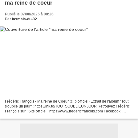
ma reine de coeur
Publié le 07/08/2025 à 08:26
Par
lasmala-du-02
Frédéric François - Ma reine de Coeur (clip officiel) Extrait de l'album "Tout
s'oublie un jour" : https://lnk.to/TOUTSOUBLIEUNJOUR Retrouvez Frédéric
François sur : Site officiel : https://www.fredericfrancois.com Facebook :
https://www.facebook.com/fredericfrancoisofficiel/...